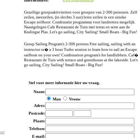
Internetadres:
www.henkvangent.nl
Gezellige groepsaktiviteiten voor groepen van 2-300 personen. Zelf
zeilen, meezeilen, (in slechts 3 uur) leren zeilen in een unieke
Escape zeilboot. Combinatie programma voor landrotten mogelijk.
Naastgelegen Cafe Restaurant de Tuin met terras en serre aan de
Kralingse Plas. Let's go sailing, City Sailing! Small Boats - Big Fun!
Group Sailing Program's 2-300 persons Free sailing, sailing with an
instructor or� a 3 hour Turbo session to learn how to sail an Escape
sailboat on your own! Combination program's for landlubbers. Caf
Restaurant de Tuin with terrace and greenhouse at the lakeside. Let's
go sailing, City Sailing! Small Boats - Big Fun!
Stel voor meer informatie hier uw vraag.
Naam:
Man
Vrouw
Adres:
Postcode:
Plaats:
Telefoon:
den!
E-mail: