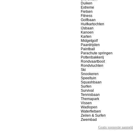
Duiken
Extreme
Fietsen
Fitness
Golfbaan
Huifkartochten
IJsbaan
Kanoen
Karten
Midgetgolf
Paardrijden
Paintball
Parachute springen
Pottenbakkerij
Rondvaartboot
Rondvluchten
Ski
Snookeren
Speeltuin
Squashbaan
Surfen
Survival
Tennisbaan
Themapark
Vissen
Wadlopen
Waterfietsen
Zeilen & Surfen
Zwembad
Gratis suggestie aanmel