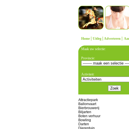
|
|
|
Home
Uitleg
Adverteren
Aa
Maak uw selectie:
Provincie:
Activiteit:
Attractiepark
Ballonvaart
Bierbrouwerij
Biljarten
Boten verhuur
Bowling
Darten
Dierentuin