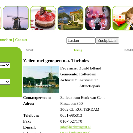
|
nmelden
Contact
Terug
500011
11064/
Zeilen met groepen o.a. Turboles
Provincie:
Zuid-Holland
Gemeente:
Rotterdam
Activiteit:
Activiteiten
Attractiepark
Contactpersoon:
Zeilcentrum Henk van Gent
Adres:
Plaszoom 350
3062 CL ROTTERDAM
Telefoon:
0651-985313
Fax:
010-4527170
E-mail:
info@henkvangent.nl