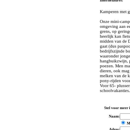
Internetadres:
Kamperen met gr
Onze mini-campin
omgeving aan ee
grens, op gering
heerlijk kan fie
midden van de Dr
gaat (dus paspo
bedrijfszijnde b
waaronder jonge 
hangbuikzwijn, p
poezen. Men ma
dieren, ook mag 
melken van de ko
pony-rijden voor
Voor 65- plusser
schoolvakanties.
Stel voor meer 
Naam:
M
Adres: