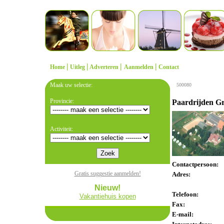
|
|
|
|
Home
Uitleg
Adverteren
Aanmelden
Contact
Maak uw selectie:
500080
Provincie:
Paardrijden G
Activiteit:
Contactpersoon:
Gratis suggestie aanmelden!
Adres:
Nieuw!
Telefoon:
Vakantiehuis kopen
Fax:
E-mail: