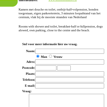
Internetadres:
www.pensionouddorp.nl
Kamers met douche en toilet, ontbijt-half-volpension, honden
toegestaan, eigen parkeerterrein, 3 minuten loopafstand van het
centrum, vlak bij de mooiste stranden van Nederland
Rooms with shower and toilet, breakfast-half or fullpension, dogs
alowed, own parking, close to the centre and the beach.
Stel voor meer informatie hier uw vraag.
Naam:
Man
Vrouw
Adres:
Postcode:
Plaats:
Telefoon:
E-mail:
Vraag: