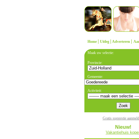
|
|
|
Home
Uitleg
Adverteren
Aa
Maak uw selectie:
Provincie:
Gemeente:
Activiteit:
Gratis suggestie aanmel
Nieuw!
Vakantiehuis kope