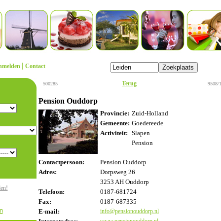
|
nmelden
Contact
Terug
500285
9508/
Pension Ouddorp
Provincie:
Zuid-Holland
Gemeente:
Goedereede
Activiteit:
Slapen
Pension
Contactpersoon:
Pension Ouddorp
Adres:
Dorpsweg 26
3253 AH Ouddorp
den!
Telefoon:
0187-681724
Fax:
0187-687335
n
E-mail:
info@pensionouddorp.nl