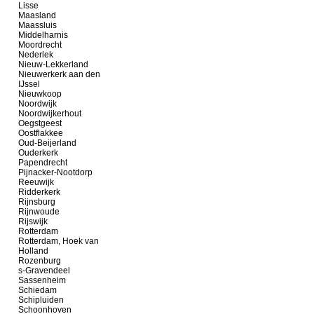
Lisse
Maasland
Maassluis
Middelharnis
Moordrecht
Nederlek
Nieuw-Lekkerland
Nieuwerkerk aan den
IJssel
Nieuwkoop
Noordwijk
Noordwijkerhout
Oegstgeest
Oostflakkee
Oud-Beijerland
Ouderkerk
Papendrecht
Pijnacker-Nootdorp
Reeuwijk
Ridderkerk
Rijnsburg
Rijnwoude
Rijswijk
Rotterdam
Rotterdam, Hoek van
Holland
Rozenburg
s-Gravendeel
Sassenheim
Schiedam
Schipluiden
Schoonhoven