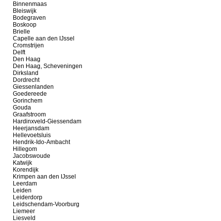
Binnenmaas
Bleiswijk
Bodegraven
Boskoop
Brielle
Capelle aan den IJssel
Cromstrijen
Delft
Den Haag
Den Haag, Scheveningen
Dirksland
Dordrecht
Giessenlanden
Goedereede
Gorinchem
Gouda
Graafstroom
Hardinxveld-Giessendam
Heerjansdam
Hellevoetsluis
Hendrik-Ido-Ambacht
Hillegom
Jacobswoude
Katwijk
Korendijk
Krimpen aan den IJssel
Leerdam
Leiden
Leiderdorp
Leidschendam-Voorburg
Liemeer
Liesveld