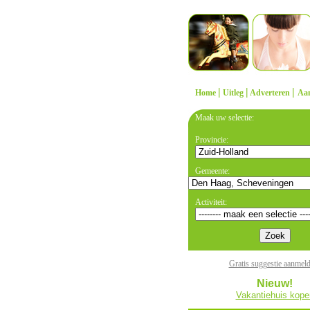
|
|
|
Home
Uitleg
Adverteren
Aa
Maak uw selectie:
Provincie:
Gemeente:
Activiteit:
Gratis suggestie aanmel
Nieuw!
Vakantiehuis kope