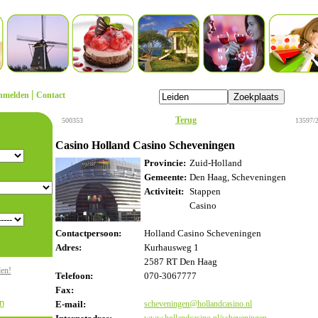
|
nmelden
Contact
Terug
500353
13597/
Casino Holland Casino Scheveningen
Provincie:
Zuid-Holland
Gemeente:
Den Haag, Scheveningen
Activiteit:
Stappen
Casino
Contactpersoon:
Holland Casino Scheveningen
Adres:
Kurhausweg 1
2587 RT Den Haag
den!
Telefoon:
070-3067777
Fax:
n
E-mail:
scheveningen@hollandcasino.nl