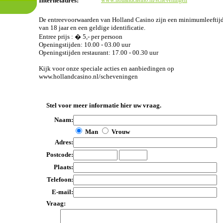
Internetadres:
www.hollandcasino.nl/scheveningen
De entreevoorwaarden van Holland Casino zijn een minimumleeftij
van 18 jaar en een geldige identificatie.
Entree prijs : � 5,- per persoon
Openingstijden: 10.00 - 03.00 uur
Openingstijden restaurant: 17.00 - 00.30 uur
Kijk voor onze speciale acties en aanbiedingen op
www.hollandcasino.nl/scheveningen
Stel voor meer informatie hier uw vraag.
Naam:
Man
Vrouw
Adres:
Postcode:
Plaats:
Telefoon:
E-mail:
Vraag: