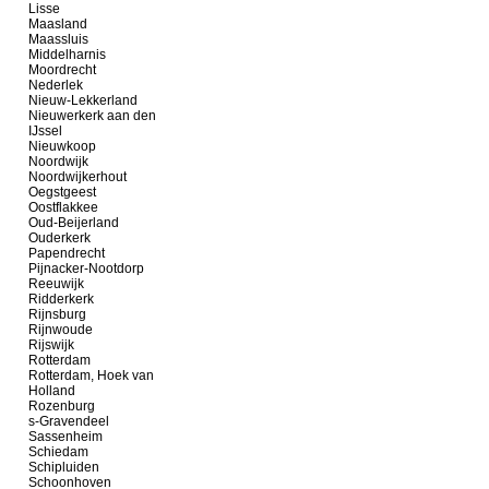
Lisse
Maasland
Maassluis
Middelharnis
Moordrecht
Nederlek
Nieuw-Lekkerland
Nieuwerkerk aan den
IJssel
Nieuwkoop
Noordwijk
Noordwijkerhout
Oegstgeest
Oostflakkee
Oud-Beijerland
Ouderkerk
Papendrecht
Pijnacker-Nootdorp
Reeuwijk
Ridderkerk
Rijnsburg
Rijnwoude
Rijswijk
Rotterdam
Rotterdam, Hoek van
Holland
Rozenburg
s-Gravendeel
Sassenheim
Schiedam
Schipluiden
Schoonhoven