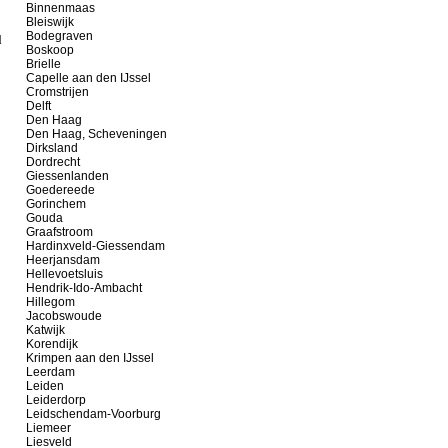
Binnenmaas
Bleiswijk
Bodegraven
d
Boskoop
Brielle
Capelle aan den IJssel
Cromstrijen
Delft
Den Haag
Den Haag, Scheveningen
Dirksland
Dordrecht
Giessenlanden
Goedereede
Gorinchem
Gouda
Graafstroom
Hardinxveld-Giessendam
Heerjansdam
Hellevoetsluis
Hendrik-Ido-Ambacht
Hillegom
Jacobswoude
Katwijk
Korendijk
Krimpen aan den IJssel
Leerdam
Leiden
Leiderdorp
Leidschendam-Voorburg
Liemeer
Liesveld