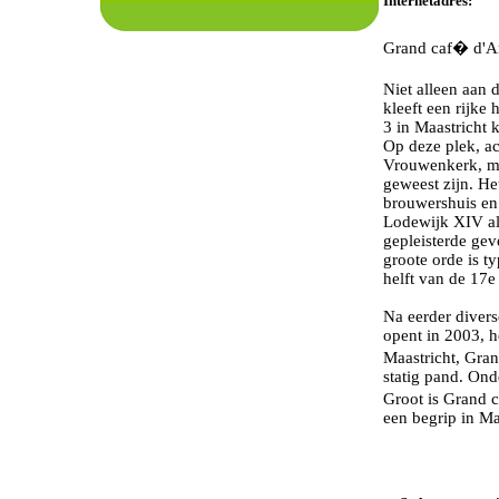
Internetadres:
Grand caf� d'A
Niet alleen aan
kleeft een rijke
3 in Maastricht 
Op deze plek, a
Vrouwenkerk, mo
geweest zijn. He
brouwershuis en 
Lodewijk XIV al
gepleisterde gev
groote orde is t
helft van de 17e
Na eerder diver
opent in 2003, he
Maastricht, Gran
statig pand. Ond
Groot is Grand c
een begrip in Ma