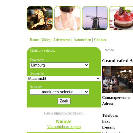
|
|
|
|
Home
Uitleg
Adverteren
Aanmelden
Contact
Maak uw selectie:
500356
Provincie:
Grand cafe d 
Gemeente:
Activiteit:
Contactpersoon:
Adres:
Gratis suggestie aanmelden!
Telefoon:
Nieuw!
Fax:
Vakantiehuis kopen
E-mail: