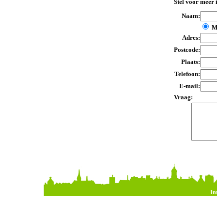
Stel voor meer 
Naam:
M
Adres:
Postcode:
Plaats:
Telefoon:
E-mail:
Vraag:
In