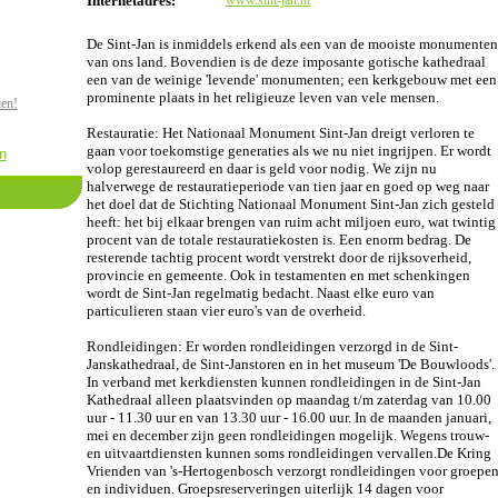
Internetadres:
www.sint-jan.nl
De Sint-Jan is inmiddels erkend als een van de mooiste monumenten
van ons land. Bovendien is de deze imposante gotische kathedraal
een van de weinige 'levende' monumenten; een kerkgebouw met een
prominente plaats in het religieuze leven van vele mensen.
den!
Restauratie: Het Nationaal Monument Sint-Jan dreigt verloren te
gaan voor toekomstige generaties als we nu niet ingrijpen. Er wordt
n
volop gerestaureerd en daar is geld voor nodig. We zijn nu
halverwege de restauratieperiode van tien jaar en goed op weg naar
het doel dat de Stichting Nationaal Monument Sint-Jan zich gesteld
heeft: het bij elkaar brengen van ruim acht miljoen euro, wat twintig
procent van de totale restauratiekosten is. Een enorm bedrag. De
resterende tachtig procent wordt verstrekt door de rijksoverheid,
provincie en gemeente. Ook in testamenten en met schenkingen
wordt de Sint-Jan regelmatig bedacht. Naast elke euro van
particulieren staan vier euro's van de overheid.
Rondleidingen: Er worden rondleidingen verzorgd in de Sint-
Janskathedraal, de Sint-Janstoren en in het museum 'De Bouwloods'.
In verband met kerkdiensten kunnen rondleidingen in de Sint-Jan
Kathedraal alleen plaatsvinden op maandag t/m zaterdag van 10.00
uur - 11.30 uur en van 13.30 uur - 16.00 uur. In de maanden januari,
mei en december zijn geen rondleidingen mogelijk. Wegens trouw-
en uitvaartdiensten kunnen soms rondleidingen vervallen.De Kring
Vrienden van 's-Hertogenbosch verzorgt rondleidingen voor groepe
en individuen. Groepsreserveringen uiterlijk 14 dagen voor