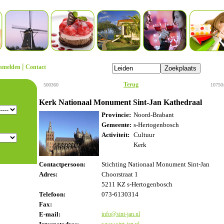
|
nmelden
Contact
Terug
500360
10750
Kerk Nationaal Monument Sint-Jan Kathedraal
Provincie:
Noord-Brabant
Gemeente:
s-Hertogenbosch
Activiteit:
Cultuur
Kerk
Contactpersoon:
Stichting Nationaal Monument Sint-Jan
Adres:
Choorstraat 1
5211 KZ s-Hertogenbosch
Telefoon:
073-6130314
Fax:
E-mail:
info@sint-jan.nl