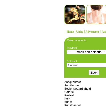
|
|
|
Home
Uitleg
Adverteren
Aa
Maak uw selectie:
Provincie:
Activiteit:
Antiquaritaat
Architectuur
Bezienswaardigheid
Galerie
Kasteel
Kerk
Kunst
Kunsthandel