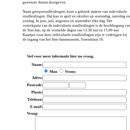
gewenste datum doorgeven.
Naast groepsrondleidingen, kunt u gebruik maken van individuele
rondleidingen. Dat kan in april en oktober op woensdag, zaterdag en
zondag. In juni, juli, augustus en september elke dag. Het
vertrekpunt van de individuele rondleidingen is de hoofdingang va
de Sint-Jan, op de vermelde dagen om 13.30 uur en 15.00 uur.
Kaartjes voor deze individuele rondleidingen zijn te verkrijgen bij
de ingang van het Sint-Jansmuseum, Torenstraat 16.
Stel voor meer informatie hier uw vraag.
Naam:
Man
Vrouw
Adres:
Postcode:
Plaats:
Telefoon:
E-mail:
Vraag: