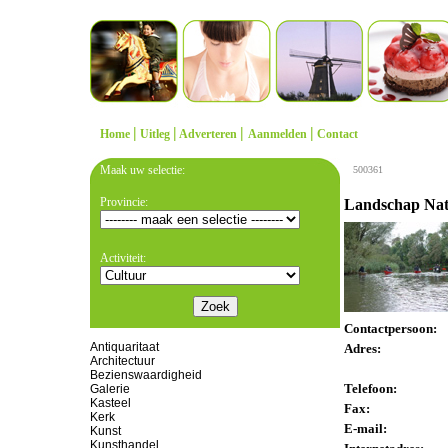
|
|
|
|
Home
Uitleg
Adverteren
Aanmelden
Contact
Maak uw selectie:
500361
Provincie:
Landschap Nati
Activiteit:
Contactpersoon:
Antiquaritaat
Adres:
Architectuur
Bezienswaardigheid
Telefoon:
Galerie
Kasteel
Fax:
Kerk
E-mail:
Kunst
Kunsthandel