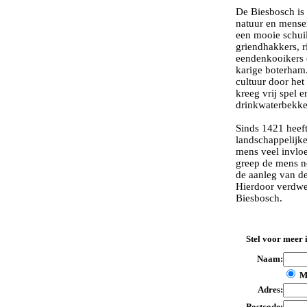
De Biesbosch is 
natuur en mensen
een mooie schuil
griendhakkers, ri
eendenkooikers 
karige boterha
cultuur door het
kreeg vrij spel 
drinkwaterbekke
Sinds 1421 heef
landschappelijk
mens veel invloe
greep de mens no
de aanleg van de
Hierdoor verdwe
Biesbosch.
Stel voor meer 
Naam:
M
Adres:
Postcode: