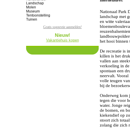
Internetadres:
Landschap
Molen
Museum
Nationaal Park D
Tentoonstelling
landschap met ge
Tuinen
en witte valeria
bloemenboulevar
Gratis suggestie aanmelden!
reuzenbalsemien
Nieuw!
landbouwpolders
Vakantiehuis kopen
het hooi binnen 
De recreatie is i
killen is het dru
vallen aan stee
verkoeling in d
spontaan een dru
neervalt. Vooral
volle teugen van
bij de bezoekers
Onderweg kom je
tegen die voor h
water. Jonge rei
de bomen, en bov
kiekendief op z
stoort zich tota
zolang die zich 