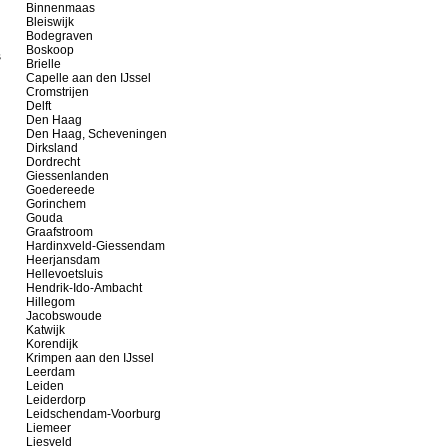
Binnenmaas
Bleiswijk
Bodegraven
Boskoop
s
Brielle
Capelle aan den IJssel
Cromstrijen
Delft
Den Haag
Den Haag, Scheveningen
Dirksland
Dordrecht
Giessenlanden
Goedereede
Gorinchem
Gouda
Graafstroom
Hardinxveld-Giessendam
Heerjansdam
Hellevoetsluis
Hendrik-Ido-Ambacht
Hillegom
Jacobswoude
Katwijk
Korendijk
Krimpen aan den IJssel
Leerdam
Leiden
Leiderdorp
Leidschendam-Voorburg
Liemeer
Liesveld