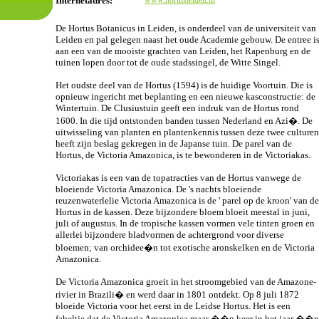
Internetadres:
www.hortusleiden.nl
De Hortus Botanicus in Leiden, is onderdeel van de universiteit van
Leiden en pal gelegen naast het oude Academie gebouw. De entree i
aan een van de mooiste grachten van Leiden, het Rapenburg en de
tuinen lopen door tot de oude stadssingel, de Witte Singel.
Het oudste deel van de Hortus (1594) is de huidige Voortuin. Die is
opnieuw ingericht met beplanting en een nieuwe kasconstructie: de
Wintertuin. De Clusiustuin geeft een indruk van de Hortus rond
1600. In die tijd ontstonden banden tussen Nederland en Azi�. De
uitwisseling van planten en plantenkennis tussen deze twee culturen
heeft zijn beslag gekregen in de Japanse tuin. De parel van de
Hortus, de Victoria Amazonica, is te bewonderen in de Victoriakas.
Victoriakas is een van de topatracties van de Hortus vanwege de
bloeiende Victoria Amazonica. De 's nachts bloeiende
reuzenwaterlelie Victoria Amazonica is de ' parel op de kroon' van de
Hortus in de kassen. Deze bijzondere bloem bloeit meestal in juni,
juli of augustus. In de tropische kassen vormen vele tinten groen en
allerlei bijzondere bladvormen de achtergrond voor diverse
bloemen; van orchidee�n tot exotische aronskelken en de Victoria
Amazonica.
De Victoria Amazonica groeit in het stroomgebied van de Amazone-
rivier in Brazili� en werd daar in 1801 ontdekt. Op 8 juli 1872
bloeide Victoria voor het eerst in de Leidse Hortus. Het is een
fabeltje dat de Victoria Amazonica maar ��n keer in het jaar ��n