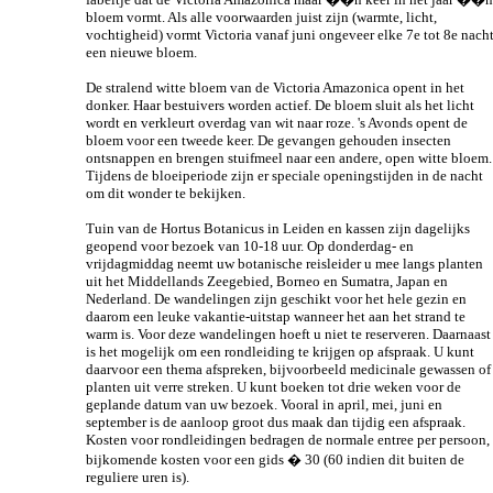
bloem vormt. Als alle voorwaarden juist zijn (warmte, licht,
vochtigheid) vormt Victoria vanaf juni ongeveer elke 7e tot 8e nach
een nieuwe bloem.
De stralend witte bloem van de Victoria Amazonica opent in het
donker. Haar bestuivers worden actief. De bloem sluit als het licht
wordt en verkleurt overdag van wit naar roze. 's Avonds opent de
bloem voor een tweede keer. De gevangen gehouden insecten
ontsnappen en brengen stuifmeel naar een andere, open witte bloem.
Tijdens de bloeiperiode zijn er speciale openingstijden in de nacht
om dit wonder te bekijken.
Tuin van de Hortus Botanicus in Leiden en kassen zijn dagelijks
geopend voor bezoek van 10-18 uur. Op donderdag- en
vrijdagmiddag neemt uw botanische reisleider u mee langs planten
uit het Middellands Zeegebied, Borneo en Sumatra, Japan en
Nederland. De wandelingen zijn geschikt voor het hele gezin en
daarom een leuke vakantie-uitstap wanneer het aan het strand te
warm is. Voor deze wandelingen hoeft u niet te reserveren. Daarnaast
is het mogelijk om een rondleiding te krijgen op afspraak. U kunt
daarvoor een thema afspreken, bijvoorbeeld medicinale gewassen of
planten uit verre streken. U kunt boeken tot drie weken voor de
geplande datum van uw bezoek. Vooral in april, mei, juni en
september is de aanloop groot dus maak dan tijdig een afspraak.
Kosten voor rondleidingen bedragen de normale entree per persoon,
bijkomende kosten voor een gids � 30 (60 indien dit buiten de
reguliere uren is).