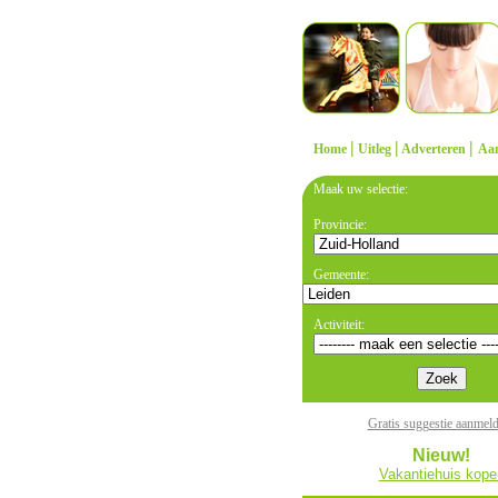
|
|
|
Home
Uitleg
Adverteren
Aa
Maak uw selectie:
Provincie:
Gemeente:
Activiteit:
Gratis suggestie aanmel
Nieuw!
Vakantiehuis kope