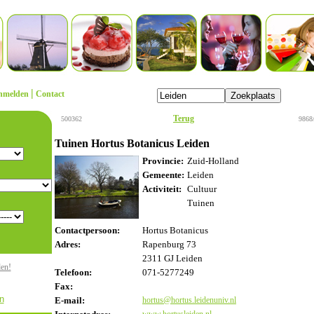
|
nmelden
Contact
Terug
500362
9868
Tuinen Hortus Botanicus Leiden
Provincie:
Zuid-Holland
Gemeente:
Leiden
Activiteit:
Cultuur
Tuinen
Contactpersoon:
Hortus Botanicus
Adres:
Rapenburg 73
2311 GJ Leiden
den!
Telefoon:
071-5277249
Fax:
n
E-mail:
hortus@hortus.leidenuniv.nl