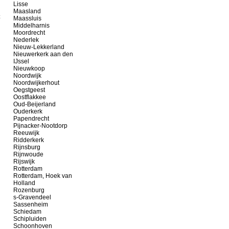
Lisse
Maasland
t
Maassluis
Middelharnis
Moordrecht
Nederlek
Nieuw-Lekkerland
Nieuwerkerk aan den
IJssel
Nieuwkoop
Noordwijk
Noordwijkerhout
Oegstgeest
Oostflakkee
Oud-Beijerland
Ouderkerk
Papendrecht
Pijnacker-Nootdorp
Reeuwijk
Ridderkerk
Rijnsburg
Rijnwoude
Rijswijk
Rotterdam
Rotterdam, Hoek van
Holland
Rozenburg
s-Gravendeel
Sassenheim
Schiedam
Schipluiden
Schoonhoven