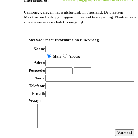
Internetadres:
www.camping-groepsaccommodatie-friesland.nl
Camping gelegen nabij afsluitdijk in Friesland. De plaatsen
Makkum en Harlingen liggen in de direkte omgeving. Plaatsen van
een stacaravan en chalet is mogelijk.
Stel voor meer informatie hier uw vraag.
Naam:
Man
Vrouw
Adres:
Postcode:
Plaats:
Telefoon:
E-mail:
Vraag: