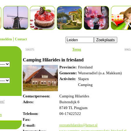
|
nmelden
Contact
Terug
500375
9965
Camping Hilarides in friesland
Provincie:
Friesland
Gemeente:
Wunseradiel (o.a. Makkum)
Activiteit:
Slapen
Camping
Contactpersoon:
Camping Hilarides
den!
Adres:
Buitendijk 6
8749 TL Pingjum
Telefoon:
06-17422522
n
Fax:
E-mail:
recreatiehilarides@hetnet.nl