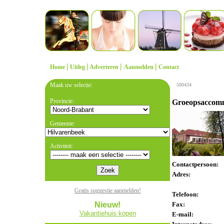
|
|
|
|
Home
Uitleg
Adverteren
Aanmelden
Contact
Maak uw selectie:
500434
Provincie:
Groeopsaccomm
Gemeente:
Activiteit:
Contactpersoon:
Adres:
Gratis suggestie aanmelden!
Telefoon:
Nieuw!
Fax:
Vakantiehuis kopen
E-mail: