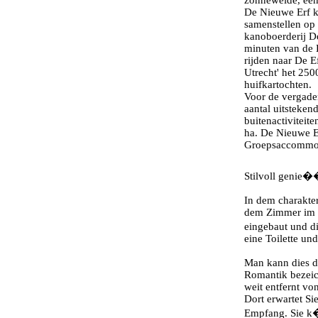
zonneweide, een 
De Nieuwe Erf k
samenstellen op 
kanoboerderij D
minuten van de 
rijden naar De E
Utrecht' het 250
huifkartochten.
Voor de vergade
aantal uitsteken
buitenactiviteite
ha. De Nieuwe E
Groepsaccommod
Stilvoll genie�
In dem charakter
dem Zimmer im 
eingebaut und 
eine Toilette un
Man kann dies d
Romantik bezeic
weit entfernt v
Dort erwartet Si
Empfang. Sie k�