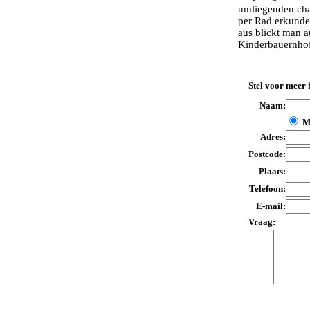
umliegenden ch
per Rad erkunde
aus blickt man a
Kinderbauernho
Stel voor meer 
Naam:
M
Adres:
Postcode:
Plaats:
Telefoon:
E-mail:
Vraag: