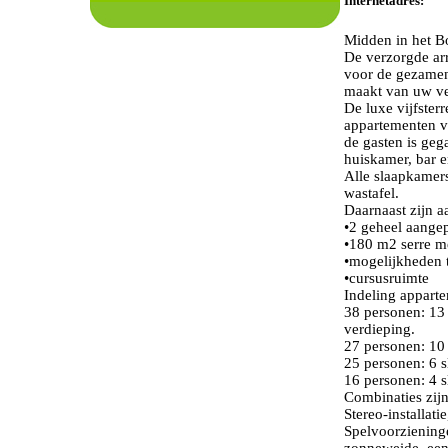
Internetadres:
Midden in het B
De verzorgde arr
voor de gezamenl
maakt van uw ver
De luxe vijfster
appartementen v
de gasten is geg
huiskamer, bar e
Alle slaapkamers
wastafel.
Daarnaast zijn a
•2 geheel aange
•180 m2 serre me
•mogelijkheden 
•cursusruimte
Indeling appart
38 personen: 13 
verdieping.
27 personen: 10 
25 personen: 6 
16 personen: 4 
Combinaties zijn
Stereo-installati
Spelvoorzieninge