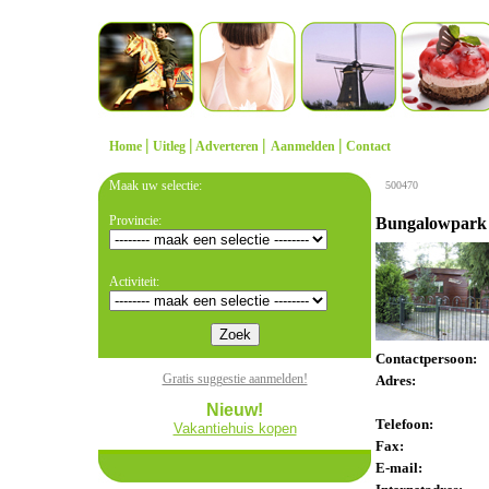
|
|
|
|
Home
Uitleg
Adverteren
Aanmelden
Contact
Maak uw selectie:
500470
Provincie:
Bungalowpark 
Activiteit:
Contactpersoon:
Gratis suggestie aanmelden!
Adres:
Nieuw!
Telefoon:
Vakantiehuis kopen
Fax:
E-mail: