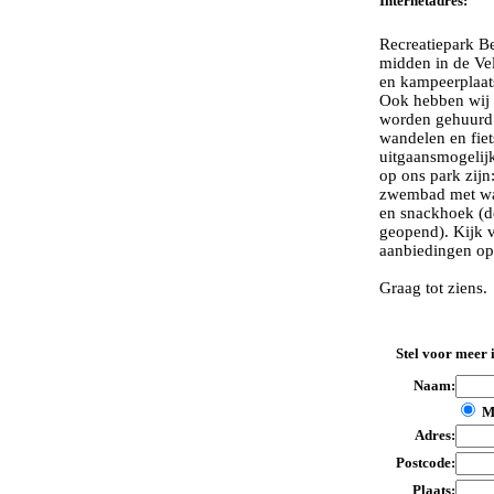
Internetadres:
Recreatiepark B
midden in de Ve
en kampeerplaat
Ook hebben wij 
worden gehuurd.
wandelen en fiet
uitgaansmogelij
op ons park zijn:
zwembad met wate
en snackhoek (de
geopend). Kijk v
aanbiedingen o
Graag tot ziens.
Stel voor meer 
Naam:
M
Adres:
Postcode:
Plaats: