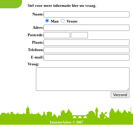
Stel voor meer informatie hier uw vraag.
Naam:
Man
Vrouw
Adres:
Postcode:
Plaats:
Telefoon:
E-mail:
Vraag:
InternetAdres © 2007