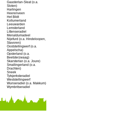
Gaasterlan-Sleat (o.a.
Sloten)
Harlingen
Heerenveen
Het Bildt
Kollumerland
Leeuwarden
Lemsterland
Littenseradiel
Menaldumadeel
Nijefurd (o.a. Hindeloopen,
Stavoren)
Ooststellingwerf (o.a.
Appelscha)
Opsterland (o.a.
Beetsterzwaag)
Skarsterlan (o.a. Joure)
Smallingerland (o.a.
Drachten)
Sneek
Tytsjerksteradiel
Weststellingwerf
Wunseradiel (o.a. Makkum)
Wymbritseradiel