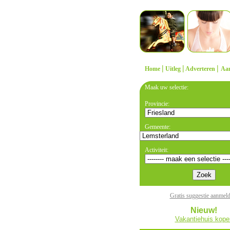
|
|
|
Home
Uitleg
Adverteren
Aa
Maak uw selectie:
Provincie:
Gemeente:
Activiteit:
Gratis suggestie aanmel
Nieuw!
Vakantiehuis kope