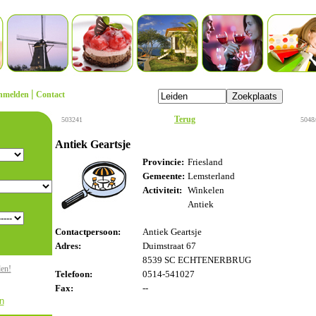
|
nmelden
Contact
Terug
503241
5048
Antiek Geartsje
Provincie:
Friesland
Gemeente:
Lemsterland
Activiteit:
Winkelen
Antiek
Contactpersoon:
Antiek Geartsje
Adres:
Duimstraat 67
8539 SC ECHTENERBRUG
den!
Telefoon:
0514-541027
Fax:
--
n