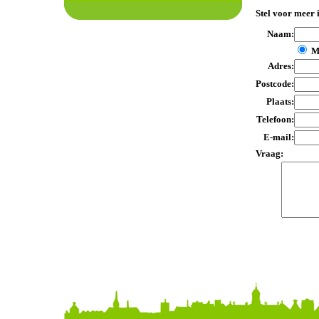
Stel voor meer 
Naam:
M
Adres:
Postcode:
Plaats:
Telefoon:
E-mail:
Vraag: