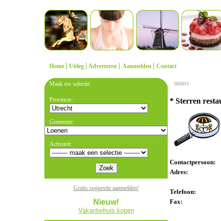
|
|
|
|
Home
Uitleg
Adverteren
Aanmelden
Contact
Maak uw selectie:
505015
Provincie:
* Sterren rest
Gemeente:
Activiteit:
Contactpersoon:
Adres:
Gratis suggestie aanmelden!
Telefoon:
Nieuw!
Fax:
Vakantiehuis kopen