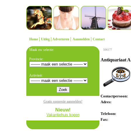
|
|
|
|
Home
Uitleg
Adverteren
Aanmelden
Contact
Maak uw selectie:
506177
Provincie:
Antiquariaat A
Activiteit:
Contactpersoon:
Gratis suggestie aanmelden!
Adres:
Nieuw!
Telefoon:
Vakantiehuis kopen
Fax: