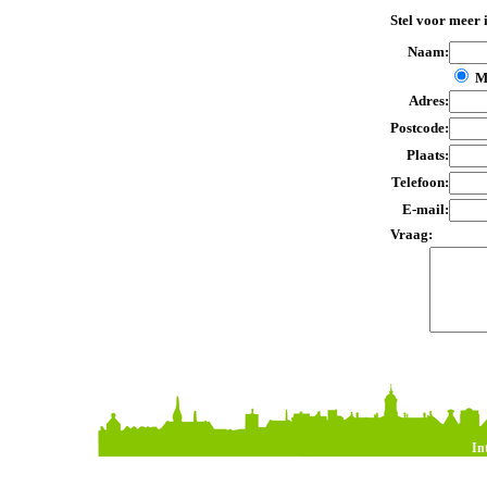
Stel voor meer 
Naam:
M
Adres:
Postcode:
Plaats:
Telefoon:
E-mail:
Vraag:
In