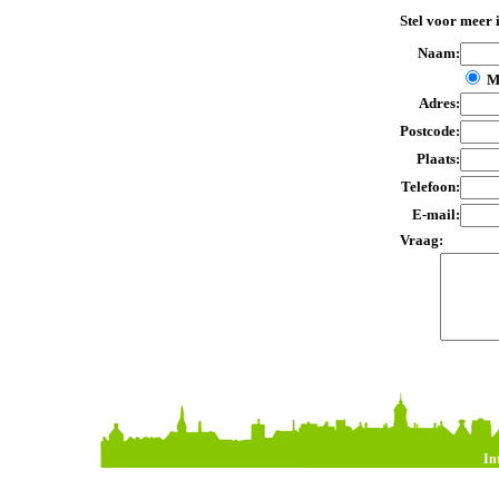
Stel voor meer 
Naam:
M
Adres:
Postcode:
Plaats:
Telefoon:
E-mail:
Vraag:
In