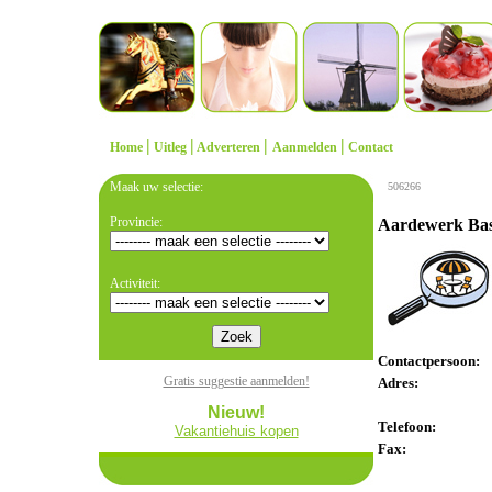
|
|
|
|
Home
Uitleg
Adverteren
Aanmelden
Contact
Maak uw selectie:
506266
Provincie:
Aardewerk Basa
Activiteit:
Contactpersoon:
Gratis suggestie aanmelden!
Adres:
Nieuw!
Telefoon:
Vakantiehuis kopen
Fax: