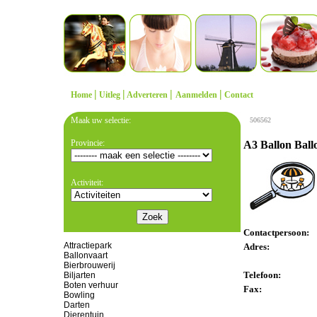
|
|
|
|
Home
Uitleg
Adverteren
Aanmelden
Contact
Maak uw selectie:
506562
Provincie:
A3 Ballon Ball
Activiteit:
Contactpersoon:
Attractiepark
Adres:
Ballonvaart
Bierbrouwerij
Telefoon:
Biljarten
Boten verhuur
Fax:
Bowling
Darten
Dierentuin