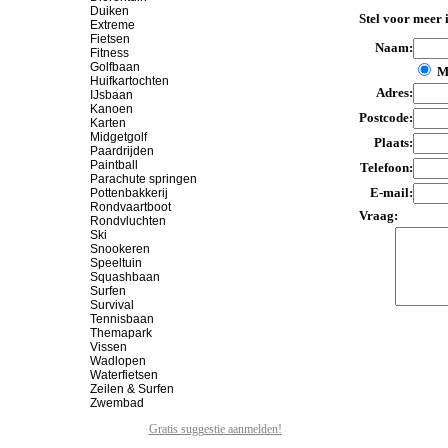
Duiken
Stel voor meer 
Extreme
Fietsen
Naam:
Fitness
Golfbaan
M
Huifkartochten
Adres:
IJsbaan
Kanoen
Postcode:
Karten
Midgetgolf
Plaats:
Paardrijden
Paintball
Telefoon:
Parachute springen
E-mail:
Pottenbakkerij
Rondvaartboot
Vraag:
Rondvluchten
Ski
Snookeren
Speeltuin
Squashbaan
Surfen
Survival
Tennisbaan
Themapark
Vissen
Wadlopen
Waterfietsen
Zeilen & Surfen
Zwembad
Gratis suggestie aanmelden!