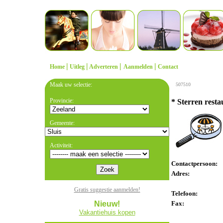
|
|
|
|
Home
Uitleg
Adverteren
Aanmelden
Contact
Maak uw selectie:
507510
Provincie:
* Sterren res
Gemeente:
Activiteit:
Contactpersoon:
Adres:
Gratis suggestie aanmelden!
Telefoon:
Nieuw!
Fax:
Vakantiehuis kopen