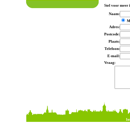
Stel voor meer 
Naam:
M
Adres:
Postcode:
Plaats:
Telefoon:
E-mail:
Vraag:
In