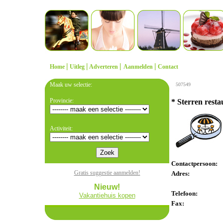
|
|
|
|
Home
Uitleg
Adverteren
Aanmelden
Contact
Maak uw selectie:
507549
Provincie:
* Sterren resta
Activiteit:
Contactpersoon:
Gratis suggestie aanmelden!
Adres:
Nieuw!
Telefoon:
Vakantiehuis kopen
Fax: