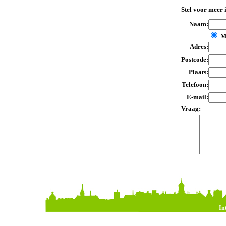
Stel voor meer 
Naam:
M
Adres:
Postcode:
Plaats:
Telefoon:
E-mail:
Vraag:
In