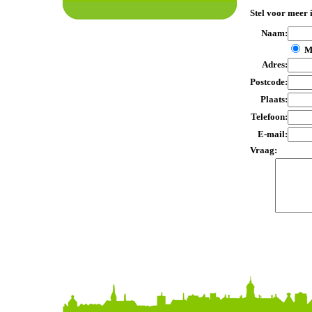
Stel voor meer 
Naam:
M
Adres:
Postcode:
Plaats:
Telefoon:
E-mail:
Vraag: