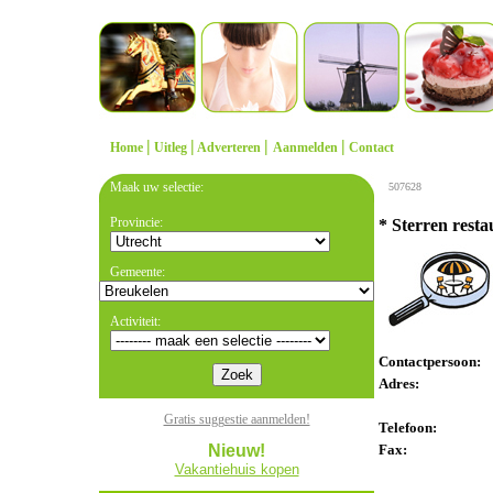
|
|
|
|
Home
Uitleg
Adverteren
Aanmelden
Contact
Maak uw selectie:
507628
Provincie:
* Sterren resta
Gemeente:
Activiteit:
Contactpersoon:
Adres:
Gratis suggestie aanmelden!
Telefoon:
Nieuw!
Fax:
Vakantiehuis kopen