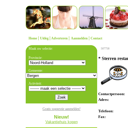
|
|
|
|
Home
Uitleg
Adverteren
Aanmelden
Contact
Maak uw selectie:
507758
Provincie:
* Sterren resta
Gemeente:
Activiteit:
Contactpersoon:
Adres:
Gratis suggestie aanmelden!
Telefoon:
Nieuw!
Fax:
Vakantiehuis kopen