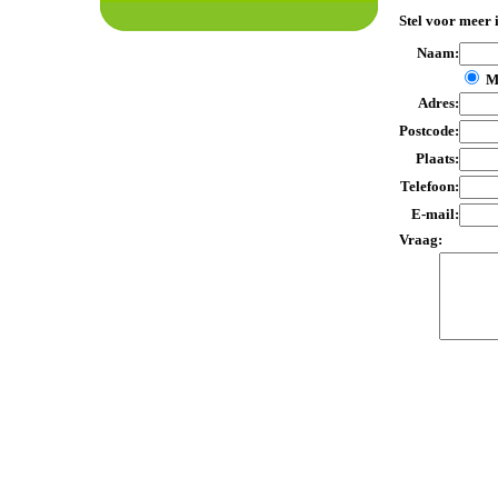
Stel voor meer 
Naam:
M
Adres:
Postcode:
Plaats:
Telefoon:
E-mail:
Vraag: