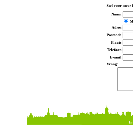
Stel voor meer 
Naam:
M
Adres:
Postcode:
Plaats:
Telefoon:
E-mail:
Vraag:
In