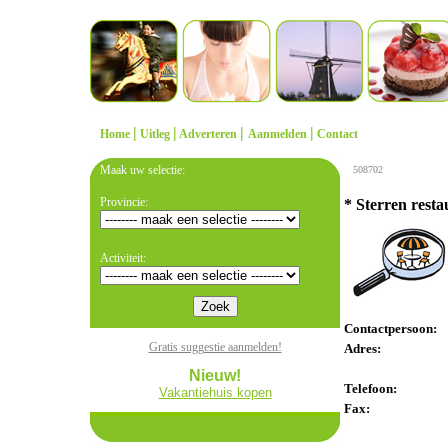
|
|
|
|
Home
Uitleg
Adverteren
Aanmelden
Contact
Maak uw selectie:
508702
Provincie:
* Sterren resta
Activiteit:
Contactpersoon:
Gratis suggestie aanmelden!
Adres:
Nieuw!
Telefoon:
Vakantiehuis kopen
Fax: