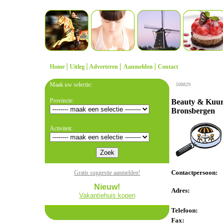
|
|
|
|
Home
Uitleg
Adverteren
Aanmelden
Contact
Maak uw selectie:
508829
Provincie:
Beauty & Kuu
Bronsbergen
Activiteit:
Contactpersoon:
Gratis suggestie aanmelden!
Nieuw!
Adres:
Vakantiehuis kopen
Telefoon:
Fax: