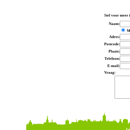
Stel voor meer 
Naam:
M
Adres:
Postcode:
Plaats:
Telefoon:
E-mail:
Vraag:
In