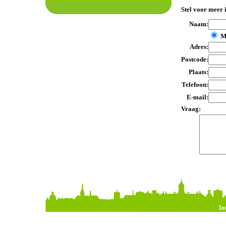
Stel voor meer 
Naam:
M
Adres:
Postcode:
Plaats:
Telefoon:
E-mail:
Vraag:
In