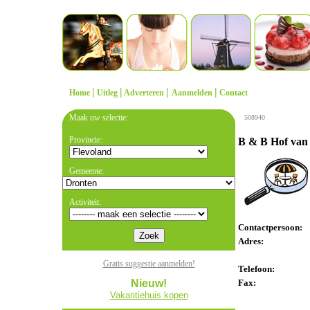
|
|
|
|
Home
Uitleg
Adverteren
Aanmelden
Contact
Maak uw selectie:
508940
Provincie:
B & B Hof van
Gemeente:
Activiteit:
Contactpersoon:
Adres:
Gratis suggestie aanmelden!
Telefoon:
Nieuw!
Fax:
Vakantiehuis kopen