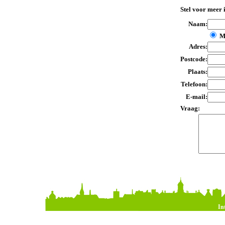
Stel voor meer 
Naam:
M
Adres:
Postcode:
Plaats:
Telefoon:
E-mail:
Vraag:
In