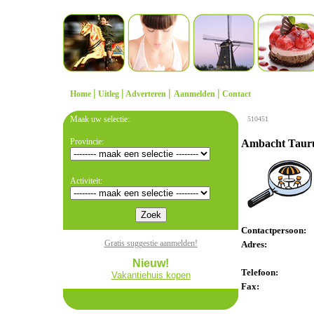
|
|
|
|
Home
Uitleg
Adverteren
Aanmelden
Contact
Maak uw selectie:
510451
Provincie:
Ambacht Tauru
Activiteit:
Contactpersoon:
Gratis suggestie aanmelden!
Adres:
Nieuw!
Telefoon:
Vakantiehuis kopen
Fax: