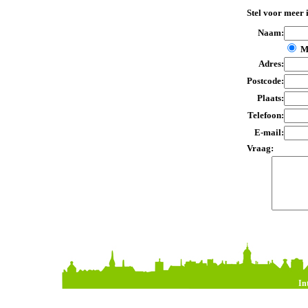
Stel voor meer 
Naam:
M
Adres:
Postcode:
Plaats:
Telefoon:
E-mail:
Vraag:
In