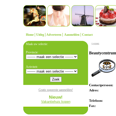
|
|
|
|
Home
Uitleg
Adverteren
Aanmelden
Contact
Maak uw selectie:
516086
Provincie:
Beautycentrum 
Activiteit:
Contactpersoon:
Gratis suggestie aanmelden!
Adres:
Nieuw!
Telefoon:
Vakantiehuis kopen
Fax: