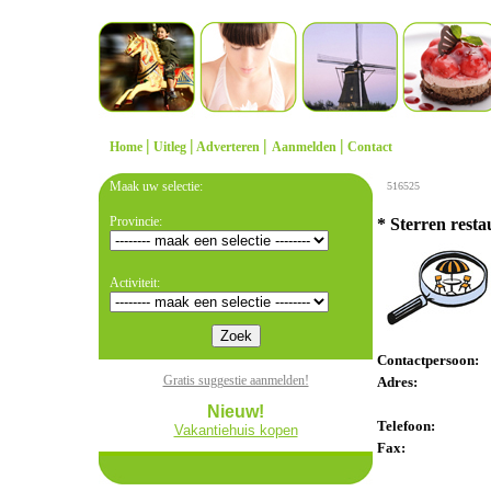
|
|
|
|
Home
Uitleg
Adverteren
Aanmelden
Contact
Maak uw selectie:
516525
Provincie:
* Sterren rest
Activiteit:
Contactpersoon:
Gratis suggestie aanmelden!
Adres:
Nieuw!
Telefoon:
Vakantiehuis kopen
Fax: