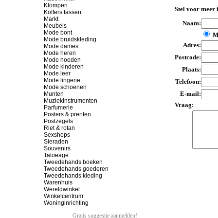
Klompen
Stel voor meer 
Koffers tassen
Markt
Naam:
Meubels
Mode bont
M
Mode bruidskleding
Adres:
Mode dames
Mode heren
Postcode:
Mode hoeden
Mode kinderen
Plaats:
Mode leer
Mode lingerie
Telefoon:
Mode schoenen
E-mail:
Munten
Muziekinstrumenten
Vraag:
Parfumerie
Posters & prenten
Postzegels
Riet & rotan
Sexshops
Sieraden
Souvenirs
Tatoeage
Tweedehands boeken
Tweedehands goederen
Tweedehands kleding
Warenhuis
Wereldwinkel
Winkelcentrum
Woninginrichting
Gratis suggestie aanmelden!