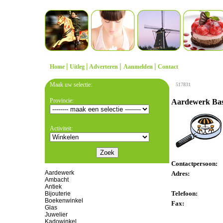
|
|
|
|
Home
Uitleg
Adverteren
Aanmelden
Contact
Maak uw selectie:
517831
Provincie:
Aardewerk Bas
Activiteit:
Contactpersoon:
Aardewerk
Adres:
Ambacht
Antiek
Telefoon:
Bijouterie
Boekenwinkel
Fax:
Glas
Juwelier
Kadowinkel