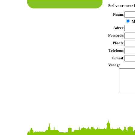
Stel voor meer 
Naam:
M
Adres:
Postcode:
Plaats:
Telefoon:
E-mail:
Vraag: