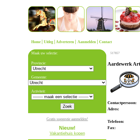
|
|
|
|
Home
Uitleg
Adverteren
Aanmelden
Contact
Maak uw selectie:
517857
Provincie:
Aardewerk Art
Gemeente:
Activiteit:
Contactpersoon:
Adres:
Gratis suggestie aanmelden!
Telefoon:
Nieuw!
Fax:
Vakantiehuis kopen