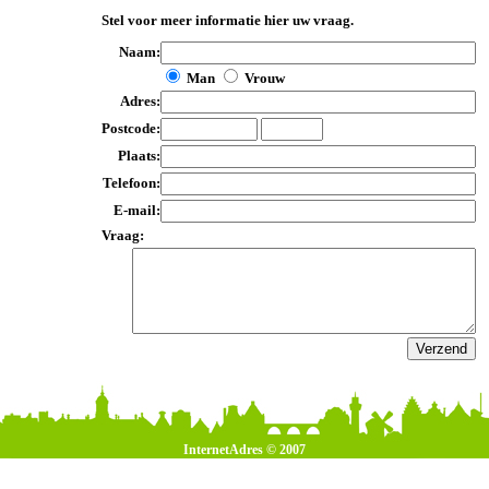
Stel voor meer informatie hier uw vraag.
Naam:
Man
Vrouw
Adres:
Postcode:
Plaats:
Telefoon:
E-mail:
Vraag:
InternetAdres © 2007