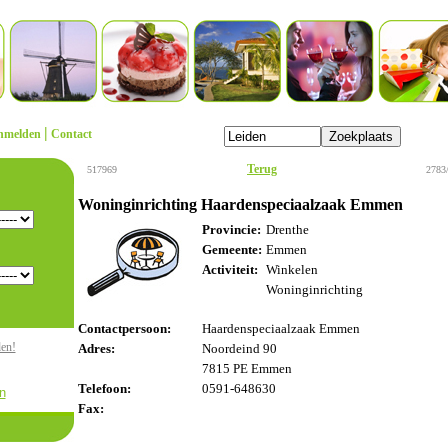
|
nmelden
Contact
Terug
517969
2783
Woninginrichting Haardenspeciaalzaak Emmen
Provincie:
Drenthe
Gemeente:
Emmen
Activiteit:
Winkelen
Woninginrichting
Contactpersoon:
Haardenspeciaalzaak Emmen
den!
Adres:
Noordeind 90
7815 PE Emmen
Telefoon:
0591-648630
n
Fax: