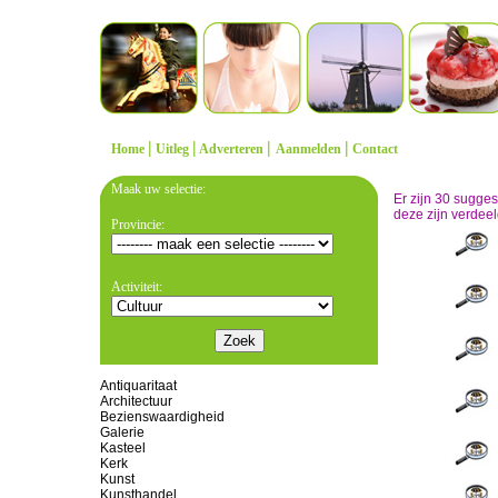
|
|
|
|
Home
Uitleg
Adverteren
Aanmelden
Contact
Maak uw selectie:
Er zijn 30 sugge
deze zijn verdeel
Provincie:
Activiteit:
Antiquaritaat
Architectuur
Bezienswaardigheid
Galerie
Kasteel
Kerk
Kunst
Kunsthandel