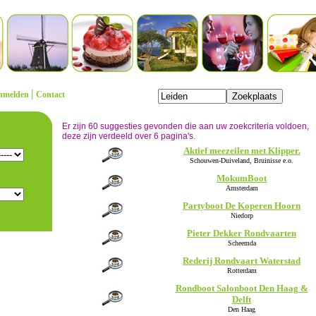
|
nmelden
Contact
Er zijn 60 suggesties gevonden die aan uw zoekcriteria voldoen,
deze zijn verdeeld over 6 pagina's.
Aktief meezeilen met Klipper.
Schouwen-Duiveland, Bruinisse e.o.
MokumBoot
Amsterdam
Partyboot De Koperen Hoorn
Niedorp
Pieter Dekker Rondvaarten
Scheemda
Rederij Rondvaart Waterstad
Rotterdam
Rondboot Salonboot Den Haag &
Delft
Den Haag