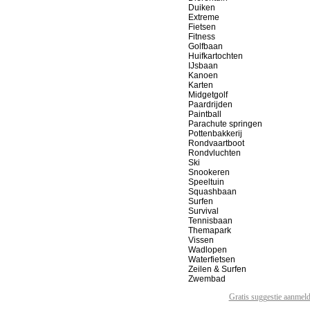
Duiken
Extreme
Fietsen
Fitness
Golfbaan
Huifkartochten
IJsbaan
Kanoen
Karten
Midgetgolf
Paardrijden
Paintball
Parachute springen
Pottenbakkerij
Rondvaartboot
Rondvluchten
Ski
Snookeren
Speeltuin
Squashbaan
Surfen
Survival
Tennisbaan
Themapark
Vissen
Wadlopen
Waterfietsen
Zeilen & Surfen
Zwembad
Gratis suggestie aanmel