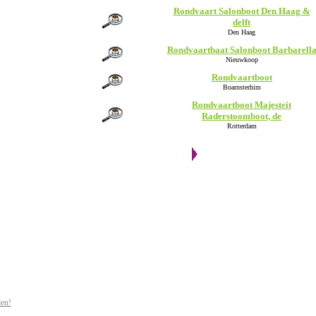
Rondvaart Salonboot Den Haag &
delft
Den Haag
Rondvaartbaat Salonboot Barbarell
Nieuwkoop
Rondvaartboot
Boarnsterhim
Rondvaartboot Majesteit
Raderstoomboot, de
Rotterdam
den!