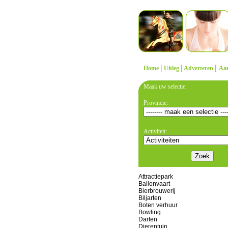
|
|
|
Home
Uitleg
Adverteren
Aa
Maak uw selectie:
Provincie:
Activiteit:
Attractiepark
Ballonvaart
Bierbrouwerij
Biljarten
Boten verhuur
Bowling
Darten
Dierentuin