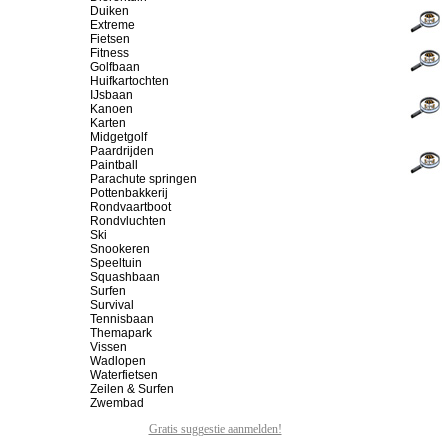
Duiken
Extreme
Fietsen
Fitness
Golfbaan
Huifkartochten
IJsbaan
Kanoen
Karten
Midgetgolf
Paardrijden
Paintball
Parachute springen
Pottenbakkerij
Rondvaartboot
Rondvluchten
Ski
Snookeren
Speeltuin
Squashbaan
Surfen
Survival
Tennisbaan
Themapark
Vissen
Wadlopen
Waterfietsen
Zeilen & Surfen
Zwembad
Gratis suggestie aanmelden!