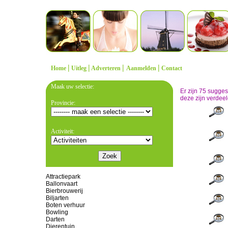
|
|
|
|
Home
Uitleg
Adverteren
Aanmelden
Contact
Maak uw selectie:
Er zijn 75 sugge
deze zijn verdeel
Provincie:
Activiteit:
Attractiepark
Ballonvaart
Bierbrouwerij
Biljarten
Boten verhuur
Bowling
Darten
Dierentuin