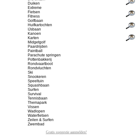
Duiken
Extreme
Fietsen
Fitness
Golfbaan
Huifkartochten
IJsbaan
Kanoen
Karten
Midgetgolf
Paardrijden
Paintball
Parachute springen
Pottenbakkerij
Rondvaartboot
Rondvluchten
Ski
Snookeren
Speeltuin
Squashbaan
Surfen
Survival
Tennisbaan
Themapark
Vissen
Wadlopen
Waterfietsen
Zeilen & Surfen
Zwembad
Gratis suggestie aanmelden!