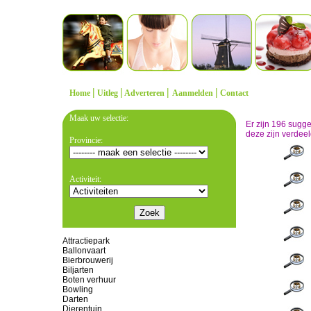
|
|
|
|
Home
Uitleg
Adverteren
Aanmelden
Contact
Maak uw selectie:
Er zijn 196 sugg
deze zijn verdeel
Provincie:
Activiteit:
Attractiepark
Ballonvaart
Bierbrouwerij
Biljarten
Boten verhuur
Bowling
Darten
Dierentuin