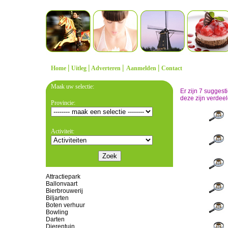
|
|
|
|
Home
Uitleg
Adverteren
Aanmelden
Contact
Maak uw selectie:
Er zijn 7 sugges
deze zijn verdeel
Provincie:
Activiteit:
Attractiepark
Ballonvaart
Bierbrouwerij
Biljarten
Boten verhuur
Bowling
Darten
Dierentuin