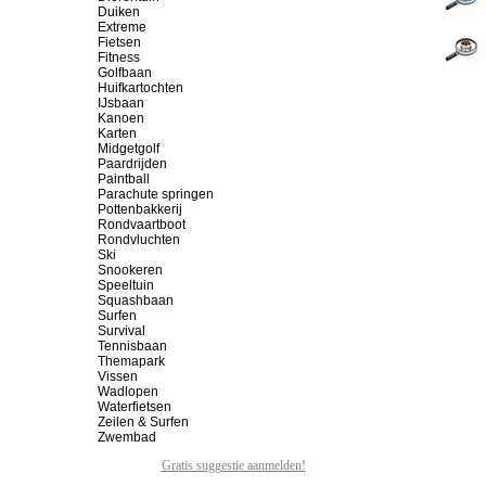
Duiken
Extreme
Fietsen
Fitness
Golfbaan
Huifkartochten
IJsbaan
Kanoen
Karten
Midgetgolf
Paardrijden
Paintball
Parachute springen
Pottenbakkerij
Rondvaartboot
Rondvluchten
Ski
Snookeren
Speeltuin
Squashbaan
Surfen
Survival
Tennisbaan
Themapark
Vissen
Wadlopen
Waterfietsen
Zeilen & Surfen
Zwembad
Gratis suggestie aanmelden!