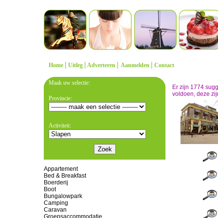
|
|
|
|
Home
Uitleg
Adverteren
Aanmelden
Contact
Maak uw selectie:
Er zijn 1774 sug
voldoen, deze zij
Provincie:
Activiteit:
Appartement
Bed & Breakfast
Boerderij
Boot
Bungalowpark
Camping
Caravan
Groepsaccommodatie