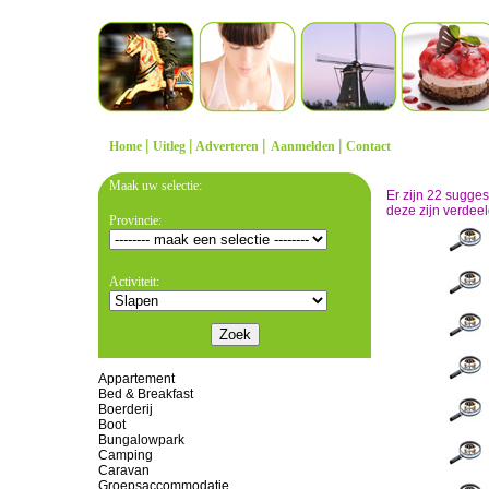
|
|
|
|
Home
Uitleg
Adverteren
Aanmelden
Contact
Maak uw selectie:
Er zijn 22 sugge
deze zijn verdeel
Provincie:
Activiteit:
Appartement
Bed & Breakfast
Boerderij
Boot
Bungalowpark
Camping
Caravan
Groepsaccommodatie