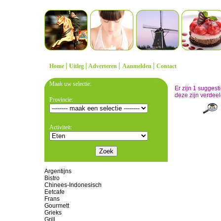
|
|
|
|
Home
Uitleg
Adverteren
Aanmelden
Contact
Maak uw selectie:
Er zijn 1 sugges
deze zijn verdeel
Provincie:
Activiteit:
Argentijns
Bistro
Chinees-Indonesisch
Eetcafe
Frans
Gourmett
Grieks
Grill