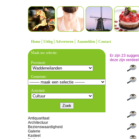
|
|
|
|
Home
Uitleg
Adverteren
Aanmelden
Contact
Maak uw selectie:
Er zijn 23 sugge
deze zijn verdeel
Provincie:
Gemeente:
Activiteit:
Antiquaritaat
Architectuur
Bezienswaardigheid
Galerie
Kasteel