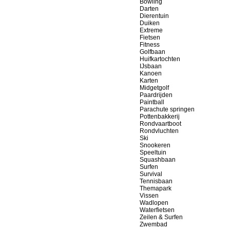
Bowling
Darten
Dierentuin
Duiken
Extreme
Fietsen
Fitness
Golfbaan
Huifkartochten
IJsbaan
Kanoen
Karten
Midgetgolf
Paardrijden
Paintball
Parachute springen
Pottenbakkerij
Rondvaartboot
Rondvluchten
Ski
Snookeren
Speeltuin
Squashbaan
Surfen
Survival
Tennisbaan
Themapark
Vissen
Wadlopen
Waterfietsen
Zeilen & Surfen
Zwembad