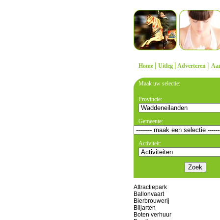
|
|
|
Home
Uitleg
Adverteren
Aa
Maak uw selectie:
Provincie:
Gemeente:
Activiteit:
Attractiepark
Ballonvaart
Bierbrouwerij
Biljarten
Boten verhuur