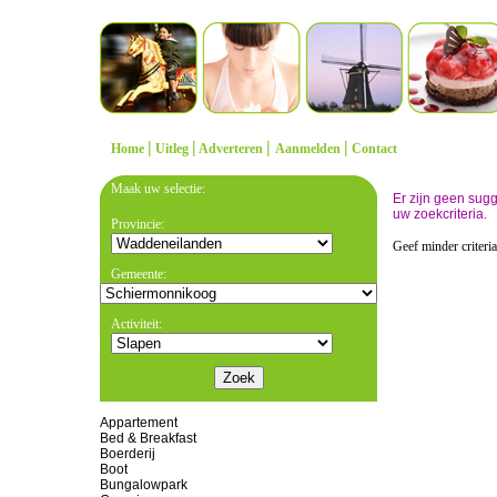
|
|
|
|
Home
Uitleg
Adverteren
Aanmelden
Contact
Maak uw selectie:
Er zijn geen sug
uw zoekcriteria.
Provincie:
Geef minder criteri
Gemeente:
Activiteit:
Appartement
Bed & Breakfast
Boerderij
Boot
Bungalowpark