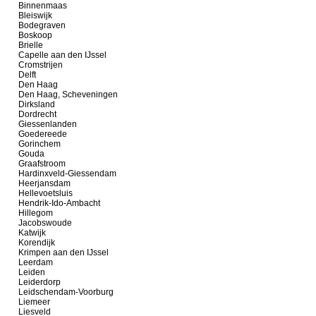
Binnenmaas
Bleiswijk
Bodegraven
Boskoop
Brielle
Capelle aan den IJssel
Cromstrijen
Delft
Den Haag
Den Haag, Scheveningen
Dirksland
Dordrecht
Giessenlanden
Goedereede
Gorinchem
Gouda
Graafstroom
Hardinxveld-Giessendam
Heerjansdam
Hellevoetsluis
Hendrik-Ido-Ambacht
Hillegom
Jacobswoude
Katwijk
Korendijk
Krimpen aan den IJssel
Leerdam
Leiden
Leiderdorp
Leidschendam-Voorburg
Liemeer
Liesveld