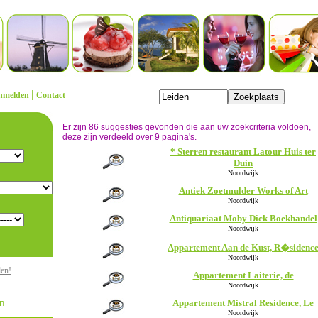
|
nmelden
Contact
Er zijn 86 suggesties gevonden die aan uw zoekcriteria voldoen,
deze zijn verdeeld over 9 pagina's.
* Sterren restaurant Latour Huis ter
Duin
Noordwijk
Antiek Zoetmulder Works of Art
Noordwijk
Antiquariaat Moby Dick Boekhandel
Noordwijk
Appartement Aan de Kust, R�sidenc
Noordwijk
den!
Appartement Laiterie, de
Noordwijk
n
Appartement Mistral Residence, Le
Noordwijk