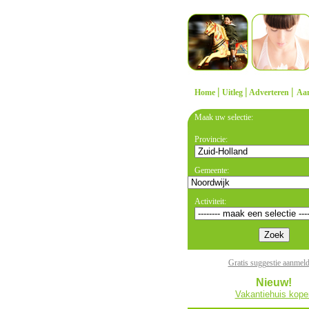
|
|
|
Home
Uitleg
Adverteren
Aa
Maak uw selectie:
Provincie:
Gemeente:
Activiteit:
Gratis suggestie aanmel
Nieuw!
Vakantiehuis kope