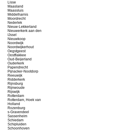
Lisse
Maasland
Maassluis
Middelharnis
Moordrecht
Nederlek
Nieuw-Lekkerland
Nieuwerkerk aan den
IJssel
Nieuwkoop
Noordwijk
Noordwijkerhout
Oegstgeest
Oostflakkee
Oud-Beijerland
Ouderkerk
Papendrecht
Pijnacker-Nootdorp
Reeuwijk
Ridderkerk
Rijnsburg
Rijnwoude
Rijswijk
Rotterdam
Rotterdam, Hoek van
Holland
Rozenburg
s-Gravendeel
Sassenheim
Schiedam
Schipluiden
Schoonhoven