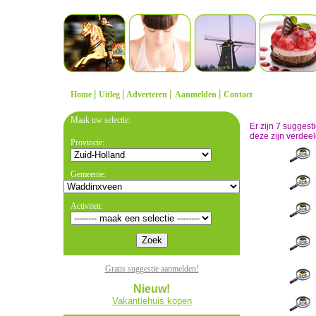
|
|
|
|
Home
Uitleg
Adverteren
Aanmelden
Contact
Maak uw selectie:
Er zijn 7 sugges
deze zijn verdeel
Provincie:
Gemeente:
Activiteit:
Gratis suggestie aanmelden!
Nieuw!
Vakantiehuis kopen