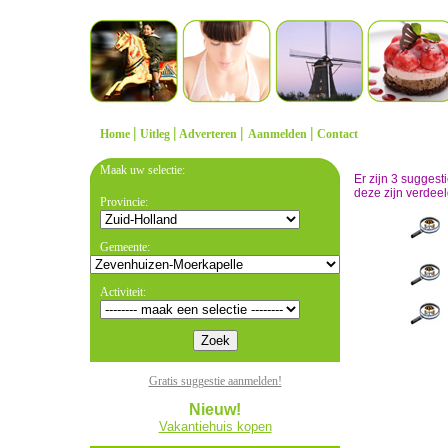
|
|
|
|
Home
Uitleg
Adverteren
Aanmelden
Contact
Maak uw selectie:
Er zijn 3 sugges
deze zijn verdeel
Provincie:
Gemeente:
Activiteit:
Gratis suggestie aanmelden!
Nieuw!
Vakantiehuis kopen