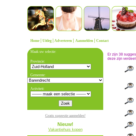
|
|
|
|
Home
Uitleg
Adverteren
Aanmelden
Contact
Maak uw selectie:
Er zijn 38 sugge
deze zijn verdeel
Provincie:
Gemeente:
Activiteit:
Gratis suggestie aanmelden!
Nieuw!
Vakantiehuis kopen