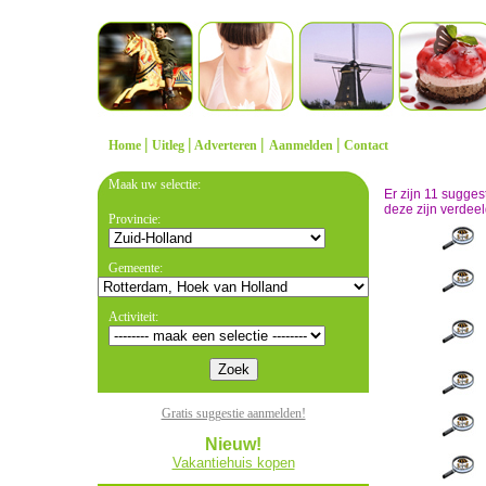
|
|
|
|
Home
Uitleg
Adverteren
Aanmelden
Contact
Maak uw selectie:
Er zijn 11 sugge
deze zijn verdeel
Provincie:
Gemeente:
Activiteit:
Gratis suggestie aanmelden!
Nieuw!
Vakantiehuis kopen