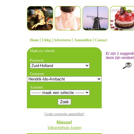
|
|
|
|
Home
Uitleg
Adverteren
Aanmelden
Contact
Maak uw selectie:
Er zijn 1 sugges
deze zijn verdeel
Provincie:
Gemeente:
Activiteit:
Gratis suggestie aanmelden!
Nieuw!
Vakantiehuis kopen