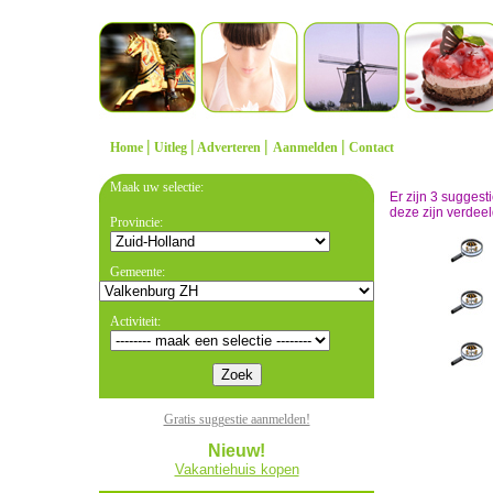
|
|
|
|
Home
Uitleg
Adverteren
Aanmelden
Contact
Maak uw selectie:
Er zijn 3 sugges
deze zijn verdeel
Provincie:
Gemeente:
Activiteit:
Gratis suggestie aanmelden!
Nieuw!
Vakantiehuis kopen