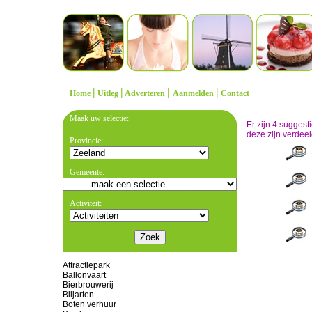
|
|
|
|
Home
Uitleg
Adverteren
Aanmelden
Contact
Maak uw selectie:
Er zijn 4 sugges
deze zijn verdeel
Provincie:
Gemeente:
Activiteit:
Attractiepark
Ballonvaart
Bierbrouwerij
Biljarten
Boten verhuur