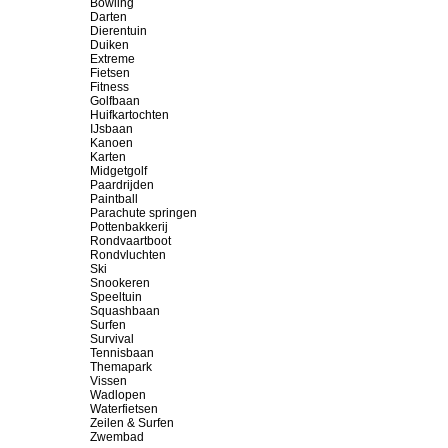
Bowling
Darten
Dierentuin
Duiken
Extreme
Fietsen
Fitness
Golfbaan
Huifkartochten
IJsbaan
Kanoen
Karten
Midgetgolf
Paardrijden
Paintball
Parachute springen
Pottenbakkerij
Rondvaartboot
Rondvluchten
Ski
Snookeren
Speeltuin
Squashbaan
Surfen
Survival
Tennisbaan
Themapark
Vissen
Wadlopen
Waterfietsen
Zeilen & Surfen
Zwembad