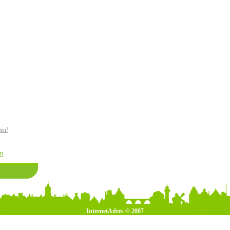
den!
n
InternetAdres © 2007