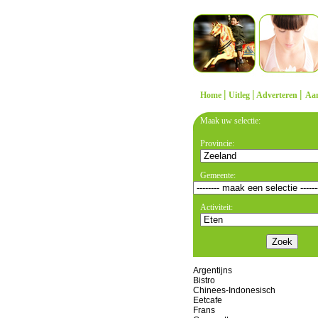
|
|
|
Home
Uitleg
Adverteren
Aa
Maak uw selectie:
Provincie:
Gemeente:
Activiteit:
Argentijns
Bistro
Chinees-Indonesisch
Eetcafe
Frans