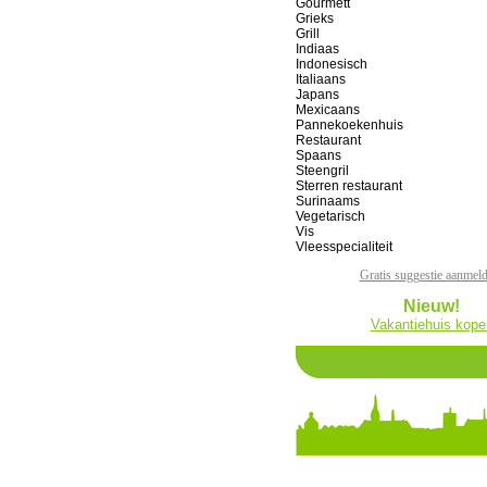
Gourmett
Grieks
Grill
Indiaas
Indonesisch
Italiaans
Japans
Mexicaans
Pannekoekenhuis
Restaurant
Spaans
Steengril
Sterren restaurant
Surinaams
Vegetarisch
Vis
Vleesspecialiteit
Gratis suggestie aanmel
Nieuw!
Vakantiehuis kope