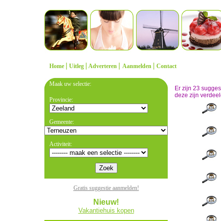
|
|
|
|
Home
Uitleg
Adverteren
Aanmelden
Contact
Maak uw selectie:
Er zijn 23 sugge
deze zijn verdeel
Provincie:
Gemeente:
Activiteit:
Gratis suggestie aanmelden!
Nieuw!
Vakantiehuis kopen